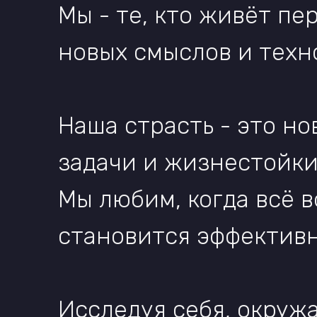
Мы любим, когда всё вокруг 
становится эффективнее.
Исследуя себя, окружающий 
мы, как приключение, пред
новый проект. Мы очарованы
пронзающего пространство, 
умы и рынки.
Мы - WebParma.