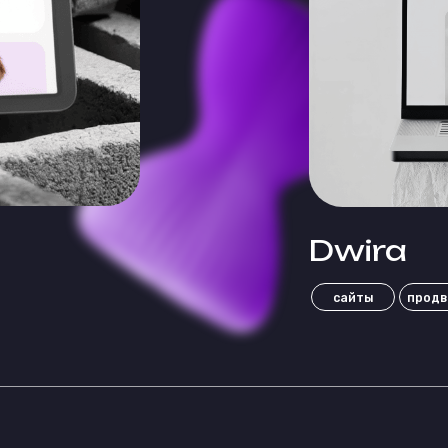
Dwira
сайты
продвижение
обсл
Мы - те, кто живёт перемена
новых смыслов и технологий
Наша страсть - это новый о
задачи и жизнестойкие идеи