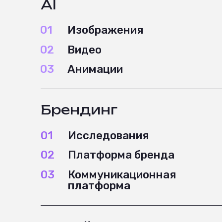
Дизайн
06
3D
01
Дизайн сопровождение
02
Дизайн-системы
07
Гр
03
Айдентика
08
По
04
Motion-дизайн
09
P
05
Дизайн упаковки
Цифровые продукты
04
Кр
01
Исследования и аналитика
02
UX/UI дизайн
05
Се