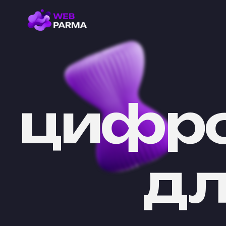
цифро
дл
AI, брендинг, дизайн, разработка сайтов, интеграци
обслуживание, IT‑юриспруденция - обеспечиваем по