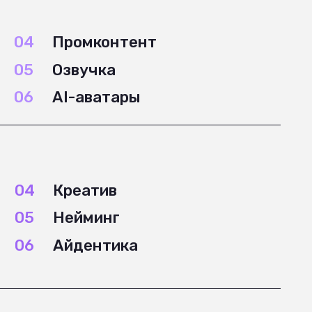
-визуализация
афический дизайн
лиграфия
OSM
еативные сайты
рвисы