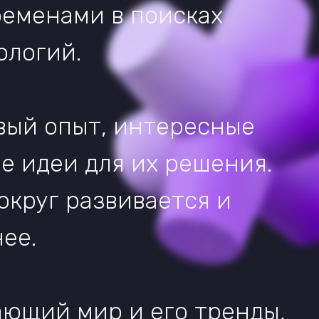
развивается и
мир и его тренды,
вкушаем каждый
 силой инсайта,
время, сердца,