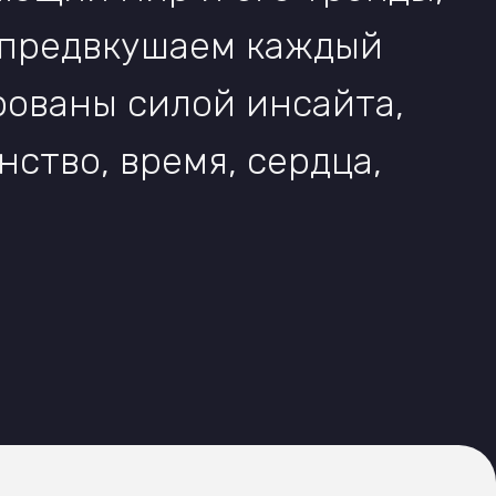
омконтент
вучка
-аватары
еатив
йминг
дентика