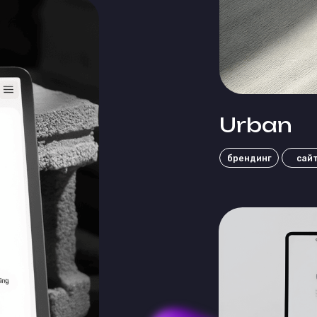
Urban
брендинг
сайты
маркетин