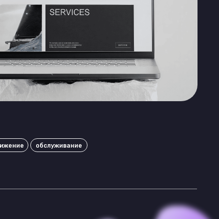
уживание
ми в поисках
.
пыт, интересные
 для их решения.