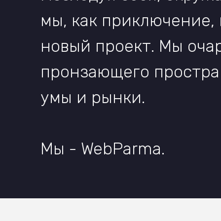
AI
01
Изображения
04
Пр
02
Видео
05
Оз
03
Анимации
06
AI
Брендинг
01
Исследования
04
Кр
02
Платформа бренда
05
Не
03
Коммуникационная
06
Ай
платформа