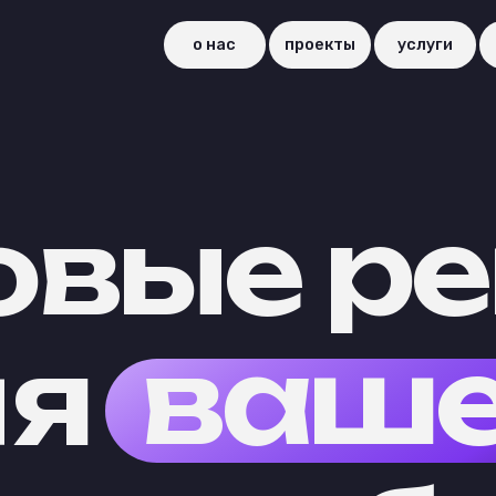
о нас
проекты
услуги
контакты
вые реш
вашег
я
биз
и, маркетинг,
лный цикл услуг для