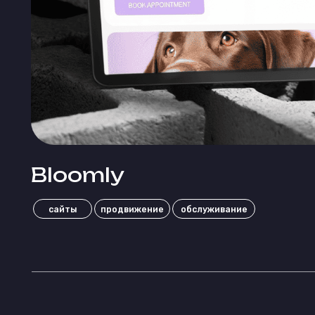
Bloomly
сайты
продвижение
обслуживание
Манифест