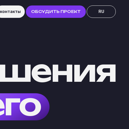
RU
ОБСУДИТЬ ПРОЕКТ
US
ения
о
неса